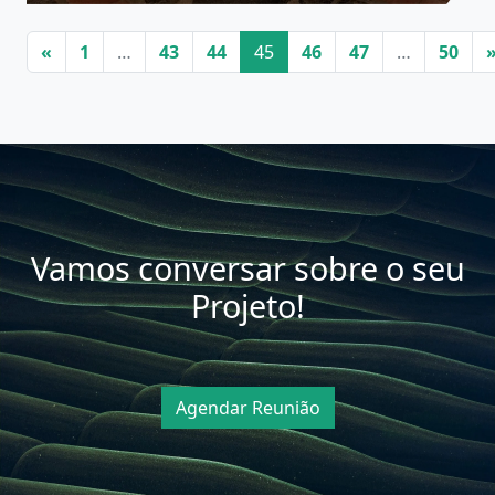
Navegação de artigos
«
1
…
43
44
45
46
47
…
50
Vamos conversar sobre o seu
Projeto!
Agendar Reunião