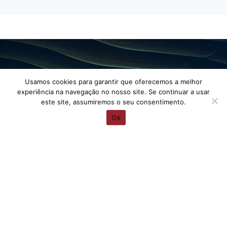
Usamos cookies para garantir que oferecemos a melhor
Vamos conversar sobre o seu
experiência na navegação no nosso site. Se continuar a usar
este site, assumiremos o seu consentimento.
Projeto!
Ok
Agendar Reunião