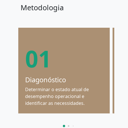
Metodologia
01
Diagonóstico
De
Determinar o estado atual de
Vis
desempenho operacional e
sup
identificar as necessidades.
o c