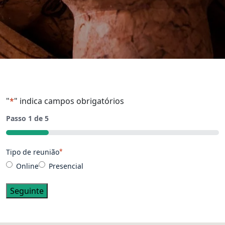
"
*
" indica campos obrigatórios
Passo
1
de
5
20%
Tipo de reunião
*
Online
Presencial