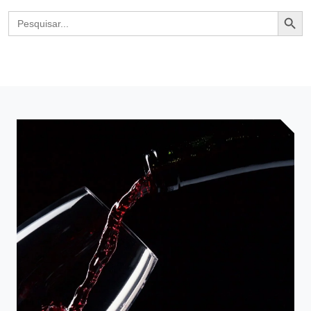
Search Butto
Search
for: