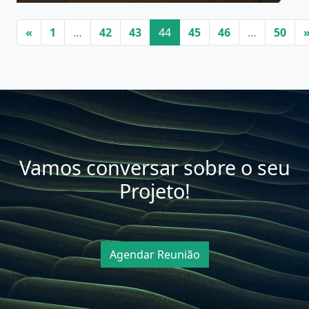
Navegação de artigos
«
1
…
42
43
44
45
46
…
50
Vamos conversar sobre o seu
Projeto!
Agendar Reunião