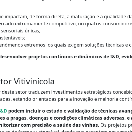
ue impactam, de forma direta, a maturação e a qualidade da
rcado extremamente competitivo, no qual os consumidore
 sensoriais únicas;
stentáveis;
enómenos extremos, os quais exigem soluções técnicas e cie
 desenvolver projetos contínuos e dinâmicos de I&D, ev
or Vitivinícola
s
deste setor traduzem investimentos estratégicos conceb
icadas, estando orientadas para a inovação e melhoria contí
I&D
podem incluir o estudo e validação de técnicas avanç
s a pragas, doenças e condições climáticas adversas, e 
itorizar com precisão a saúde das vinhas.
Os projetos po
uvas de forma sustentável, desde que assentem em experim