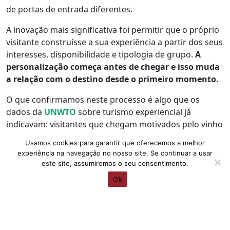
de portas de entrada diferentes.
A inovação mais significativa foi permitir que o próprio
visitante construísse a sua experiência a partir dos seus
interesses, disponibilidade e tipologia de grupo.
A
personalização começa antes de chegar e isso muda
a relação com o destino desde o primeiro momento.
O que confirmamos neste processo é algo que os
dados da
UNWTO
sobre turismo experiencial já
indicavam: visitantes que chegam motivados pelo vinho
saem deslumbrados com tudo o resto. Não apesar do
Usamos cookies para garantir que oferecemos a melhor
vinho, mas por causa dele.
experiência na navegação no nosso site. Se continuar a usar
este site, assumiremos o seu consentimento.
É o vinho que abre a conversa, que leva o visitante ao
Ok
produtor e que coloca a mesa onde a gastronomia
aparece.
Canais, Mensagens e Ativação Local não são