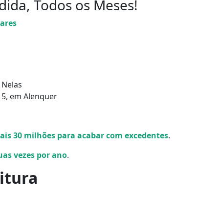
dida, Todos os Meses!
ar
es
m Nelas
 15, em Alenquer
ais 30 milhões para acabar com excedentes
.
uas vezes por ano
.
itura