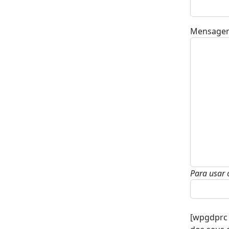
Mensage
Para usar 
[wpgdprc 