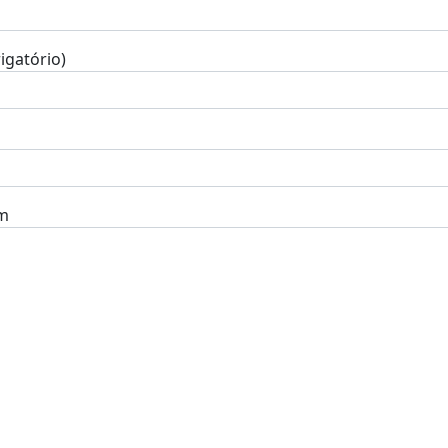
igatório)
m