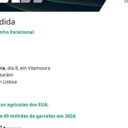
dida
nho Excecional
ura
, dia 8, em Vilamoura
ntarém
em Lisboa
os agrícolas dos EUA
.
e 69 milhões de garrafas em 2024
.